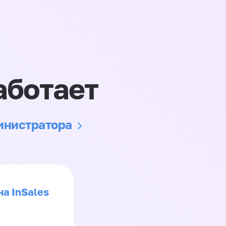
аботает
министратора
на InSales